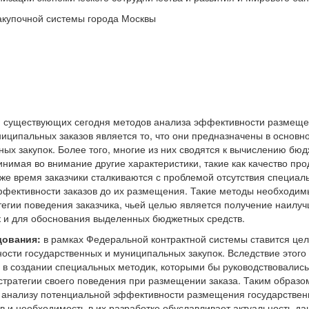
закупочной системы города Москвы
ю существующих сегодня методов анализа эффективности размещ
иципальных заказов является то, что они предназначены в основн
ых закупок. Более того, многие из них сводятся к вычислению бю
нимая во внимание другие характеристики, такие как качество про
о же время заказчики сталкиваются с проблемой отсутствия специал
ффективности заказов до их размещения. Такие методы необходим
тегии поведения заказчика, чьей целью является получение наилу
ак и для обоснования выделенных бюджетных средств.
дования:
в рамках Федеральной контрактной системы ставится цел
сти государственных и муниципальных закупок. Вследствие этого
ь в создании специальных методик, которыми бы руководствовались
стратегии своего поведения при размещении заказа. Таким образо
о анализу потенциальной эффективности размещения государствен
в и необходимость в их разработке обуславливает актуальность да