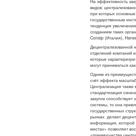
На эффективность зак
видов: централизован
при которых основны
государственным инсти
тенденция увеличения
созданием таких орган
Consip (Италия), Hans
Децентрализованной н
отделений компаний и
которые характеризуют
могут приниматься ка
Одним из преимуществ 
счёт эффекта масштаб
Централизация также в
стандартизация означ
закупок способствует
системы, то она привл
государственных стру
рынках делает децент
информация, которой 
местах» позволяет во
«преимущества центра