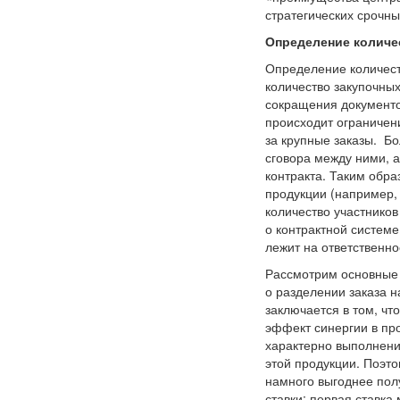
стратегических срочны
Определение количе
Определение количест
количество закупочных
сокращения документо
происходит ограничен
за крупные заказы. Бо
сговора между ними, а
контракта. Таким обра
продукции (например, 
количество участников
о контрактной системе
лежит на ответственно
Рассмотрим основные 
о разделении заказа н
заключается в том, чт
эффект синергии в пр
характерно выполнени
этой продукции. Поэто
намного выгоднее пол
ставки: первая ставка