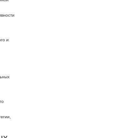
ивности
го и
льных
го
егии,
ых