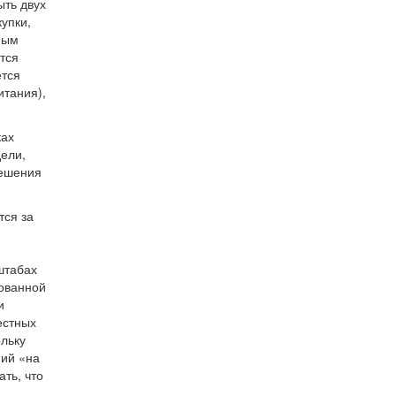
ыть двух
упки,
ным
тся
ется
итания),
ках
ели,
решения
тся за
штабах
зованной
и
естных
ольку
ний «на
ть, что