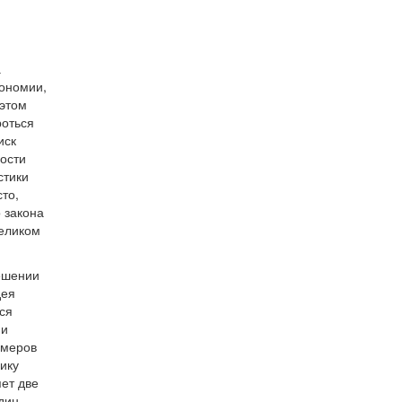
а
кономии,
 этом
роться
иск
мости
стики
то,
о закона
целиком
ешении
дея
ся
ии
змеров
чику
ет две
дин