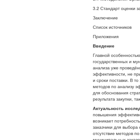
3.2 Стандарт оценки 
Заключение
Список источников
Приложения
Введение
Главной особенность
государственных и мун
анализа уже проведённ
эффективности, не при
и сроки поставки. В т
методов по анализу э
для обоснования стра
результата закупки, т
Актуальность иссле
повышения эффективно
возникает потребност
заказчики для выбора 
отсутствие методов п
муниципальных заказо