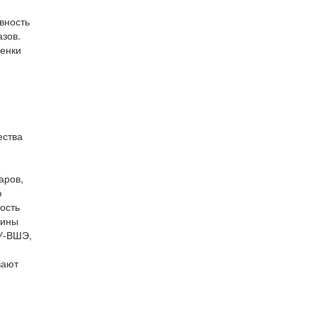
вность
азов.
ценки
ества
аров,
ю
ость
рины
ИУ-ВШЭ,
вают