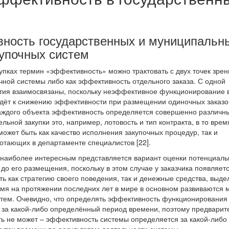
вность государственных и муниципальн
купочных систем
упках термин «эффективность» можно трактовать с двух точек зрен
чной системы либо как эффективность отдельного заказа. С одной
тия взаимосвязаны, поскольку неэффективное функционирование 
дёт к снижению эффективности при размещении одиночных заказо
каждого объекта эффективность определяется совершенно различн
льной закупки это, например, лотовость и тип контракта, в то врем
может быть как качество исполнения закупочных процедур, так и
тающих в департаменте специалистов [22].
о наиболее интересным представляется вариант оценки потенциал
до его размещения, поскольку в этом случае у заказчика появляет
ь как стратегию своего поведения, так и денежные средства, выд
ремя на протяжении последних лет в мире в основном развиваются
стем. Очевидно, что определять эффективность функционирования
 за какой-либо определённый период времени, поэтому предварит
ть не может – эффективность системы определяется за какой-либо