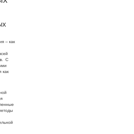
ых
ия – как
всей
в. С
ыми
я как
ьной
ся
еленные
 методы
ельной