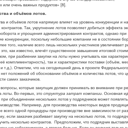
х или очень важных продуктов» [8].
ства и объёмов лотов.
ва и объёмов лотов напрямую влияет на уровень конкуренции и н
 контрактов. Так, укрупнение лотов позволяет добиться эффекта э
оборота и упрощения администрирования контрактов, однако при
ие конкуренции, поскольку небольшие компании не в состоянии бо
лее того, наличие всего лишь нескольких участников увеличивает р
 это, как известно, влечёт существенное завышение итоговой стои
зом, при разбиении закупки на лоты нужно учитывать как характери
её комплиментарность), так и характеристики поставки (объём, мес
 и т.д.). Отметим, что на сегодняшний день в проекте Федеральног
 нет положений об обосновании объёмов и количества лотов, что 
сти самих заказчиков.
вопросы, которые закупщик должен принимать во внимание при р
а лоты. Во-первых, это
структура затрат компании
. Основная и
о при объединении нескольких лотов у подрядчиков может появлять
оизводстве. Например, для производства некоторых видов продукц
е всего одной процедуры при производстве вне зависимости от ра
му, если заказчик разбивает закупку на несколько лотов, то подряд
учить несколько контрактов. Предположим, что подрядчик выставля
 меньше себестоимости, а вторая больше. Если он получит только о