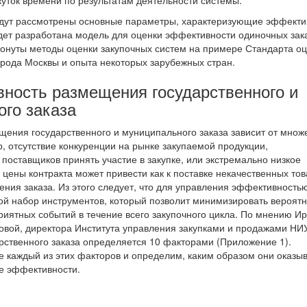
ток времени по результатам деятельности системы.
дут рассмотрены основные параметры, характеризующие эффекти
удет разработана модель для оценки эффективности одиночных зак
тронуты методы оценки закупочных систем на примере Стандарта о
орода Москвы и опыта некоторых зарубежных стран.
ность размещения государственного и
го заказа
ения государственного и муниципального заказа зависит от множ
, отсутствие конкуренции на рынке закупаемой продукции,
поставщиков принять участие в закупке, или экстремально низкое
цены контракта может привести как к поставке некачественных тов
ения заказа. Из этого следует, что для управления эффективность
ой набор инструментов, который позволит минимизировать вероятн
риятных событий в течение всего закупочного цикла. По мнению И
вой, директора Института управления закупками и продажами Н
рственного заказа определяется 10 факторами (Приложение 1).
 каждый из этих факторов и определим, каким образом они оказы
е эффективности.