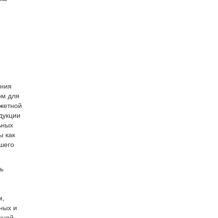
ения
ом для
джетной
дукции
ьных
ы как
чшего
ь
м,
ных и
нной