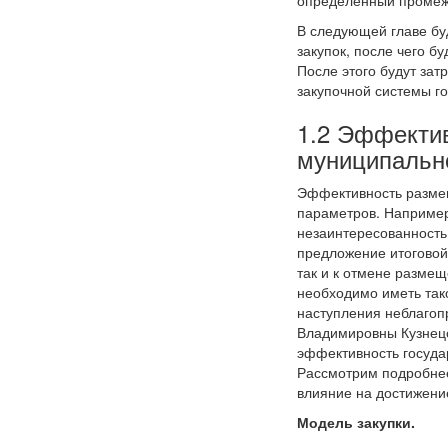
определённый промежу
В следующей главе бу
закупок, после чего б
После этого будут за
закупочной системы г
1.2 Эффектив
муниципально
Эффективность размещ
параметров. Например
незаинтересованность 
предложение итоговой 
так и к отмене размещ
необходимо иметь так
наступления неблагоп
Владимировны Кузнецо
эффективность госуда
Рассмотрим подробнее
влияние на достижени
Модель закупки.