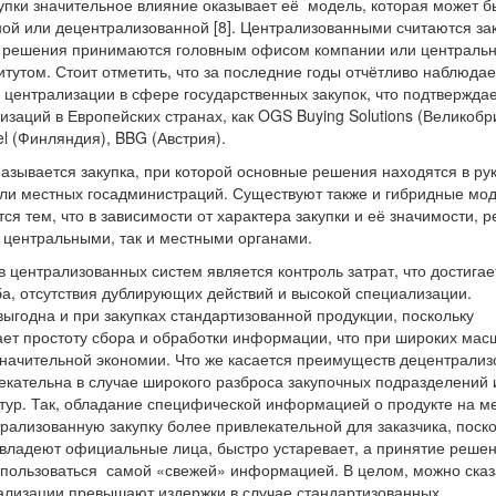
упки значительное влияние оказывает её модель, которая может б
ной или децентрализованной [8]. Централизованными считаются зак
е решения принимаются головным офисом компании или централь
тутом. Стоит отметить, что за последние годы отчётливо наблюдае
 централизации в сфере государственных закупок, что подтвержда
изаций в Европейских странах, как OGS Buying Solutions (Великобр
el (Финляндия), BBG (Австрия).
азывается закупка, при которой основные решения находятся в ру
ли местных госадминистраций. Существуют также и гибридные мод
ся тем, что в зависимости от характера закупки и её значимости, 
к центральными, так и местными органами.
централизованных систем является контроль затрат, что достигае
а, отсутствия дублирующих действий и высокой специализации.
ыгодна и при закупках стандартизованной продукции, поскольку
ает простоту сбора и обработки информации, что при широких мас
 значительной экономии. Что же касается преимуществ децентрали
екательна в случае широкого разброса закупочных подразделений 
ктур. Так, обладание специфической информацией о продукте на м
рализованную закупку более привлекательной для заказчика, поск
владеют официальные лица, быстро устаревает, а принятие реше
спользоваться самой «свежей» информацией. В целом, можно сказа
лизации превышают издержки в случае стандартизованных,