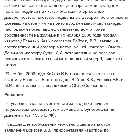
заключения соответствующего договора обманным путем
получил подписи на чистых бланках нотариальных
доверенностей, изготовил поддельные доверенности от имени
Есеевых на свое имя на право продажи квартиры, завладел
паспортами потерпевших, свидетельством о праве
собственности на жилище и 15 ноября 2008 года продал
квартиру Есеевых без их согласия Войтову В.В., заключив
соответствующий договор в нотариальной конторе «Омега».
Деньги за квартиру Дудин Д.Д. потерпевшим не передал,
причинив им значительный материальный ущерб, лишив их
жилья.
20 ноября 2008 года Войтов В.В. попытался вселиться в
квартиру Есеевых. В этот же день Войтов В.В., Есеевы Е.Е. и
М.И. обратились с заявлениями в ОВД «Северное».
Решение
По условию задачи имеет место завладение личным
имуществом Есеевых путем обмана и злоупотребления
доверием (ст. 159 УК.РФ).
Поводом для возбуждения уголовного дела являются
заявления Войтова В.В. (приобретателя квартиры по