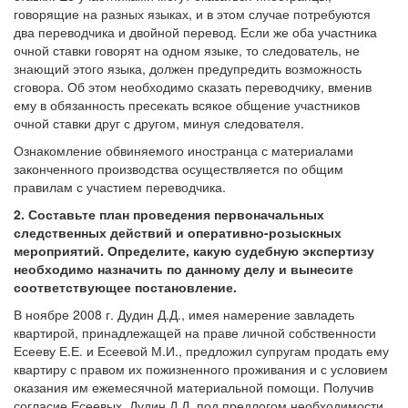
говорящие на разных языках, и в этом случае потребуются
два переводчика и двойной перевод. Если же оба участника
очной ставки говорят на одном языке, то следователь, не
знающий этого языка, должен предупредить возможность
сговора. Об этом необходимо сказать переводчику, вменив
ему в обязанность пресекать всякое общение участников
очной ставки друг с другом, минуя следователя.
Ознакомление обвиняемого иностранца с материалами
законченного производства осуществляется по общим
правилам с участием переводчика.
2. Составьте план проведения первоначальных
следственных действий и оперативно-розыскных
мероприятий. Определите, какую судебную экспертизу
необходимо назначить по данному делу и вынесите
соответствующее постановление.
В ноябре 2008 г. Дудин Д.Д., имея намерение завладеть
квартирой, принадлежащей на праве личной собственности
Есееву Е.Е. и Есеевой М.И., предложил супругам продать ему
квартиру с правом их пожизненного проживания и с условием
оказания им ежемесячной материальной помощи. Получив
согласие Есеевых, Дудин Д.Д. под предлогом необходимости