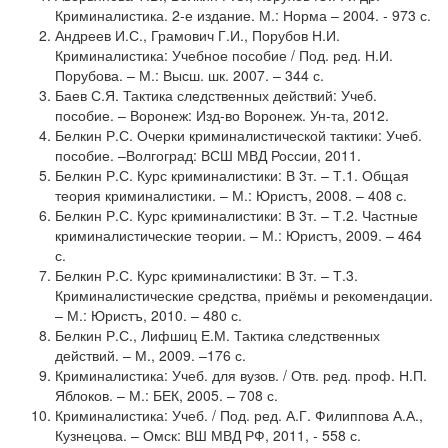
Криминалистика. 2-е издание. М.: Норма – 2004. - 973 с.
Андреев И.С., Грамович Г.И., Порубов Н.И.
Криминалистика: Учебное пособие / Под. ред. Н.И.
Порубова. – М.: Высш. шк. 2007. – 344 с.
Баев С.Я. Тактика следственных действий: Учеб.
пособие. – Воронеж: Изд-во Воронеж. Ун-та, 2012.
Белкин Р.С. Очерки криминалистической тактики: Учеб.
пособие. –Волгоград: ВСШ МВД России, 2011.
Белкин Р.С. Курс криминалистики: В 3т. – Т.1. Общая
теория криминалистики. – М.: Юристъ, 2008. – 408 с.
Белкин Р.С. Курс криминалистики: В 3т. – Т.2. Частные
криминалистические теории. – М.: Юристъ, 2009. – 464
с.
Белкин Р.С. Курс криминалистики: В 3т. – Т.3.
Криминалистические средства, приёмы и рекомендации.
– М.: Юристъ, 2010. – 480 с.
Белкин Р.С., Лифшиц Е.М. Тактика следственных
действий. – М., 2009. –176 с.
Криминалистика: Учеб. для вузов. / Отв. ред. проф. Н.П.
Яблоков. – М.: БЕК, 2005. – 708 с.
Криминалистика: Учеб. / Под. ред. А.Г. Филиппова А.А.,
Кузнецова. – Омск: ВШ МВД РФ, 2011, - 558 с.