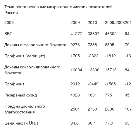
Темп роста основных макроэкономических показателей
России
2008
2009
2010
2009/2008
20
ВВП
41277
38807
46309
94
Доходы федерального бюджета
9276
7338
8305
79
Профицит (дефицит)
1705
-2322
-1812
-1
Доходы консолидированного
16004
13600
15716
84
бюджета
Профицит
2012
-2449
-1585
-12
Резервный фонд
4028
1831
775
45
Фонд национального
2584
2769
2696
10
благосостояния
Цена нефти Urals
94,8
60,4
77,9
63