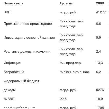
Показатель
Ед. изм.
2008
ВВП
млрд. руб.
41277
% к соотв. пер.
Промышленное производство
0,6
пред.года
% к соотв. пер.
Инвестиции в основной капитал
9,9
пред.года
% к соотв. пер.
Реальные доходы населения
2,4
пред.года
Инфляция
% к пред.пер.
13,3
Безработица
% экон. актив. нас.
6,2
Федеральный бюджет
доходы
млрд. руб.
9276
% ВВП
22,5
18,9
профицит/дефицит
млрд. руб.
1705