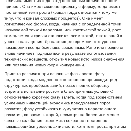
величина имеет из года в год постоянный количественный
прирост. Она имеет экспоненциальную форму, когда имеет
постоянный темп роста (кривая тогда относится к тому же
типу, что и кривая сложных процентов). Она имеет
логистическую форму, когда, начиная с определенной точки,
называемой точкой перелома, или критической точкой, рост
замедляется и кривая становится асимптотой, тяготеющей к
уровню насыщения. До настоящего времени этот уровень
насыщения всегда был лишь временным. Рано или поздно он
вновь начинает подниматься в результате использования
технических новшеств, открытия новых источников снабжения
или появления новых форм конкуренции.
Принято различать три основные фазы роста: фазу
подготовки, когда медленно и постепенно происходит ряд
структурных преобразований, позволяющих обществу
встретить испытание ростом в благоприятных условиях;
относительно короткую фазу взлета, когда под воздействием
усиленных инвестиций экономика преодолевает порог
развития; фазу устойчивого и кумулятивно нарастающего
развития, во время которой, несмотря на более или менее
сильные колебания, экономика сохраняет постоянно
повышающийся уровень активности, хотя темп роста при этом