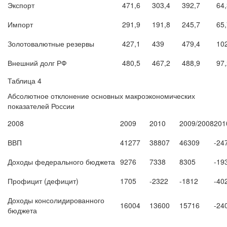
Экспорт
471,6
303,4
392,7
64
Импорт
291,9
191,8
245,7
65
Золотовалютные резервы
427,1
439
479,4
10
Внешний долг РФ
480,5
467,2
488,9
97
Таблица 4
Абсолютное отклонение основных макроэкономических
показателей России
2008
2009
2010
2009/2008
201
ВВП
41277
38807
46309
-24
Доходы федерального бюджета
9276
7338
8305
-19
Профицит (дефицит)
1705
-2322
-1812
-40
Доходы консолидированного
16004
13600
15716
-24
бюджета