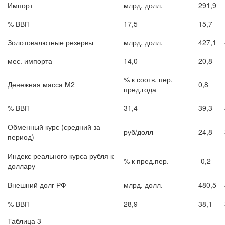
Импорт
млрд. долл.
291,9
% ВВП
17,5
15,7
Золотовалютные резервы
млрд. долл.
427,1
мес. импорта
14,0
20,8
% к соотв. пер.
Денежная масса M2
0,8
пред.года
% ВВП
31,4
39,3
Обменный курс (средний за
руб/долл
24,8
период)
Индекс реального курса рубля к
% к пред.пер.
-0,2
доллару
Внешний долг РФ
млрд. долл.
480,5
% ВВП
28,9
38,1
Таблица 3