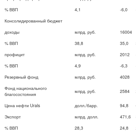
% ВВП
4,1
-6,0
Консолидированный бюджет
доходы
млрд. руб.
16004
% ВВП
38,8
35,0
профицит
млрд. руб.
2012
% ВВП
4,9
-6,3
Резервный фонд
млрд. руб.
4028
Фонд национального
млрд. руб.
2584
благосостояния
Цена нефти Urals
долл./барр.
94,8
Экспорт
млрд. долл.
471,6
% ВВП
28,3
24,8