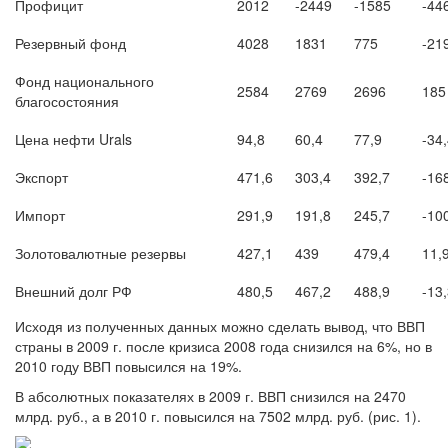
Профицит
2012
-2449
-1585
-44
Резервный фонд
4028
1831
775
-21
Фонд национального
2584
2769
2696
185
благосостояния
Цена нефти Urals
94,8
60,4
77,9
-34
Экспорт
471,6
303,4
392,7
-16
Импорт
291,9
191,8
245,7
-10
Золотовалютные резервы
427,1
439
479,4
11,
Внешний долг РФ
480,5
467,2
488,9
-13
Исходя из полученных данных можно сделать вывод, что ВВП
страны в 2009 г. после кризиса 2008 года снизился на 6%, но в
2010 году ВВП повысился на 19%.
В абсолютных показателях в 2009 г. ВВП снизился на 2470
млрд. руб., а в 2010 г. повысился на 7502 млрд. руб. (рис. 1).