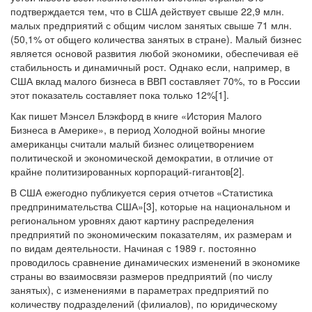
подтверждается тем, что в США действует свыше 22,9 млн.
малых предприятий с общим числом занятых свыше 71 млн.
(50,1% от общего количества занятых в стране). Малый бизнес
является основой развития любой экономики, обеспечивая её
стабильность и динамичный рост. Однако если, например, в
США вклад малого бизнеса в ВВП составляет 70%, то в России
этот показатель составляет пока только 12%[1].
Как пишет Мэнсел Блэкфорд в книге «История Малого
Бизнеса в Америке», в период Холодной войны многие
американцы считали малый бизнес олицетворением
политической и экономической демократии, в отличие от
крайне политизированных корпораций-гигантов[2].
В США ежегодно публикуется серия отчетов «Статистика
предпринимательства США»[3], которые на национальном и
региональном уровнях дают картину распределения
предприятий по экономическим показателям, их размерам и
по видам деятельности. Начиная с 1989 г. постоянно
проводилось сравнение динамических изменений в экономике
страны во взаимосвязи размеров предприятий (по числу
занятых), с изменениями в параметрах предприятий по
количеству подразделений (филиалов), по юридическому